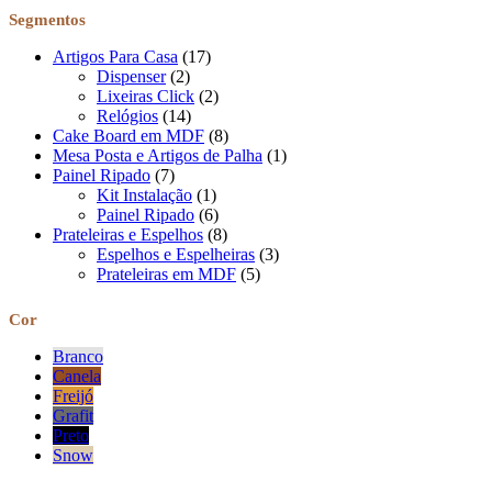
Segmentos
Artigos Para Casa
(17)
Dispenser
(2)
Lixeiras Click
(2)
Relógios
(14)
Cake Board em MDF
(8)
Mesa Posta e Artigos de Palha
(1)
Painel Ripado
(7)
Kit Instalação
(1)
Painel Ripado
(6)
Prateleiras e Espelhos
(8)
Espelhos e Espelheiras
(3)
Prateleiras em MDF
(5)
Cor
Branco
Canela
Freijó
Grafit
Preto
Snow