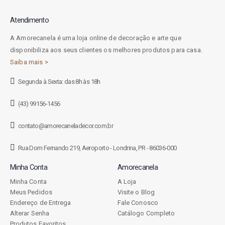
Atendimento
A Amorecanela é uma loja online de decoração e arte que
disponibiliza aos seus clientes os melhores produtos para casa.
Saiba mais >
Segunda à Sexta: das 8h às 18h
(43) 99156-1456
contato@amorecaneladecor.com.br
Rua Dom Fernando 219, Aeroporto - Londrina, PR - 86036-000
Minha Conta
Amorecanela
Minha Conta
A Loja
Meus Pedidos
Visite o Blog
Endereço de Entrega
Fale Conosco
Alterar Senha
Catálogo Completo
Produtos Favoritos