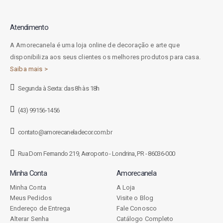
Atendimento
A Amorecanela é uma loja online de decoração e arte que
disponibiliza aos seus clientes os melhores produtos para casa.
Saiba mais >
Segunda à Sexta: das 8h às 18h
(43) 99156-1456
contato@amorecaneladecor.com.br
Rua Dom Fernando 219, Aeroporto - Londrina, PR - 86036-000
Minha Conta
Amorecanela
Minha Conta
A Loja
Meus Pedidos
Visite o Blog
Endereço de Entrega
Fale Conosco
Alterar Senha
Catálogo Completo