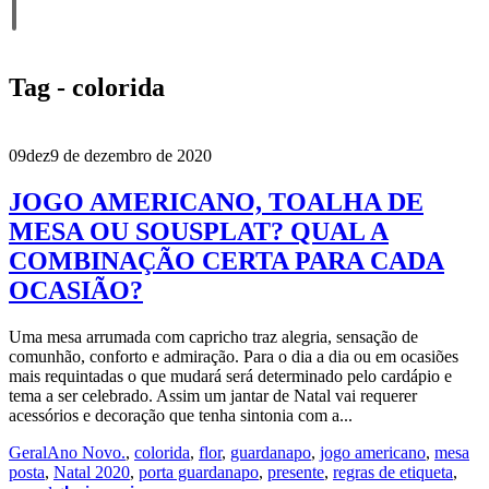
Tag - colorida
09
dez
9 de dezembro de 2020
JOGO AMERICANO, TOALHA DE
MESA OU SOUSPLAT? QUAL A
COMBINAÇÃO CERTA PARA CADA
OCASIÃO?
Uma mesa arrumada com capricho traz alegria, sensação de
comunhão, conforto e admiração. Para o dia a dia ou em ocasiões
mais requintadas o que mudará será determinado pelo cardápio e
tema a ser celebrado. Assim um jantar de Natal vai requerer
acessórios e decoração que tenha sintonia com a...
Geral
Ano Novo.
,
colorida
,
flor
,
guardanapo
,
jogo americano
,
mesa
posta
,
Natal 2020
,
porta guardanapo
,
presente
,
regras de etiqueta
,