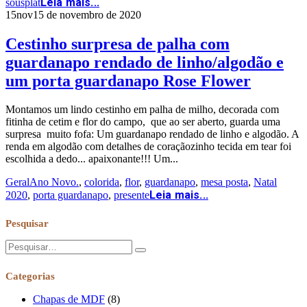
Leia mais...
sousplat
15
nov
15 de novembro de 2020
Cestinho surpresa de palha com
guardanapo rendado de linho/algodão e
um porta guardanapo Rose Flower
Montamos um lindo cestinho em palha de milho, decorada com
fitinha de cetim e flor do campo, que ao ser aberto, guarda uma
surpresa muito fofa: Um guardanapo rendado de linho e algodão. A
renda em algodão com detalhes de coraçãozinho tecida em tear foi
escolhida a dedo... apaixonante!!! Um...
Geral
Ano Novo.
,
colorida
,
flor
,
guardanapo
,
mesa posta
,
Natal
Leia mais...
2020
,
porta guardanapo
,
presente
Pesquisar
Categorias
Chapas de MDF
(8)