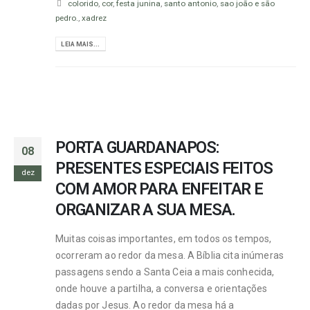
colorido
,
cor
,
festa junina
,
santo antonio
,
sao joão e são
pedro.
,
xadrez
LEIA MAIS...
PORTA GUARDANAPOS:
08
PRESENTES ESPECIAIS FEITOS
dez
COM AMOR PARA ENFEITAR E
ORGANIZAR A SUA MESA.
Muitas coisas importantes, em todos os tempos,
ocorreram ao redor da mesa. A Bíblia cita inúmeras
passagens sendo a Santa Ceia a mais conhecida,
onde houve a partilha, a conversa e orientações
dadas por Jesus. Ao redor da mesa há a