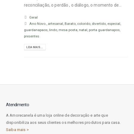
reconciliação, o perdão , o diálogo, o momento de...
Geral
Ano Novo.
,
artesanal
,
Barato
,
colorido
,
divertido
,
especial
,
guardanapaos
,
lindo
,
mesa posta
,
natal
,
porta guardanapos
,
presentes
LEIA MAIS...
Atendimento
A Amorecanela é uma loja online de decoração e arte que
disponibiliza aos seus clientes os melhores produtos para casa.
Saiba mais >