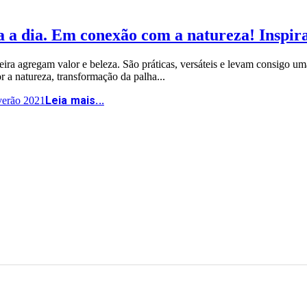
ia a dia. Em conexão com a natureza! Inspir
a agregam valor e beleza. São práticas, versáteis e levam consigo uma h
r a natureza, transformação da palha...
Leia mais...
verão 2021