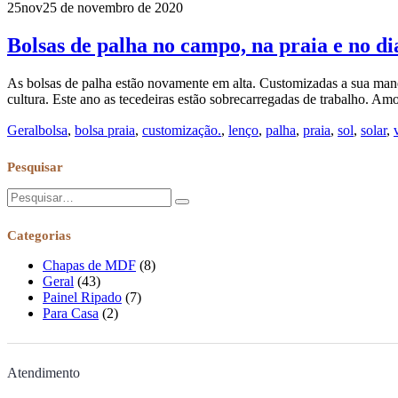
25
nov
25 de novembro de 2020
Bolsas de palha no campo, na praia e no d
As bolsas de palha estão novamente em alta. Customizadas a sua maneir
cultura. Este ano as tecedeiras estão sobrecarregadas de trabalho. Amo
Geral
bolsa
,
bolsa praia
,
customização.
,
lenço
,
palha
,
praia
,
sol
,
solar
,
Pesquisar
Categorias
Chapas de MDF
(8)
Geral
(43)
Painel Ripado
(7)
Para Casa
(2)
Atendimento