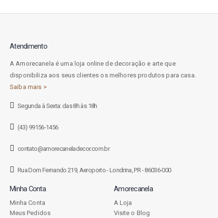
Atendimento
A Amorecanela é uma loja online de decoração e arte que
disponibiliza aos seus clientes os melhores produtos para casa.
Saiba mais >
Segunda à Sexta: das 8h às 18h
(43) 99156-1456
contato@amorecaneladecor.com.br
Rua Dom Fernando 219, Aeroporto - Londrina, PR - 86036-000
Minha Conta
Amorecanela
Minha Conta
A Loja
Meus Pedidos
Visite o Blog