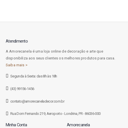
Atendimento
A Amorecanela é uma loja online de decoração e arte que
disponibiliza aos seus clientes os melhores produtos para casa.
Saiba mais >
Segunda à Sexta: das 8h às 18h
(43) 99156-1456
contato@amorecaneladecor.com.br
Rua Dom Fernando 219, Aeroporto - Londrina, PR - 86036-000
Minha Conta
Amorecanela