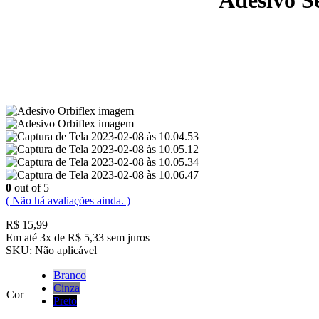
0
out of 5
( Não há avaliações ainda. )
R$
15,99
Em até 3x de R$ 5,33 sem juros
SKU:
Não aplicável
Branco
Cinza
Cor
Preto