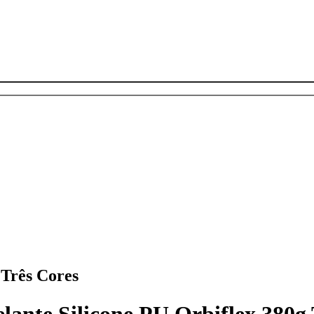
 Três Cores
lante Silicone PU Orbiflex 380g