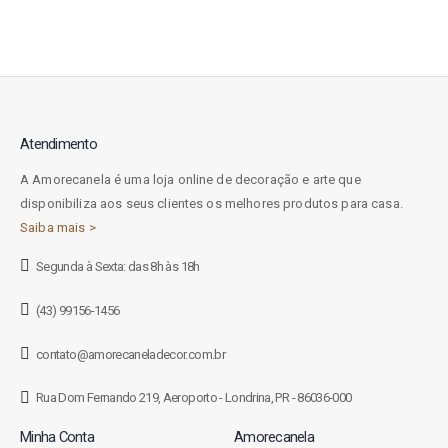
Atendimento
A Amorecanela é uma loja online de decoração e arte que
disponibiliza aos seus clientes os melhores produtos para casa.
Saiba mais >
Segunda à Sexta: das 8h às 18h
(43) 99156-1456
contato@amorecaneladecor.com.br
Rua Dom Fernando 219, Aeroporto - Londrina, PR - 86036-000
Minha Conta
Amorecanela