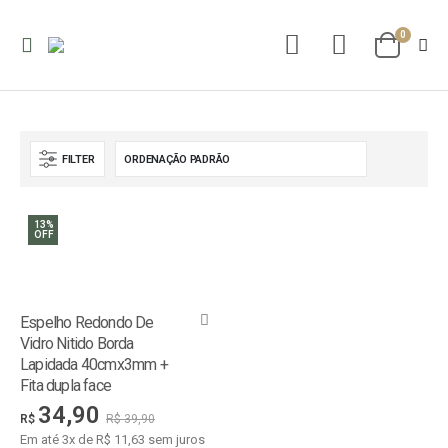
0
FILTER
13%
OFF
Espelho Redondo De
Vidro Nitido Borda
Lapidada 40cmx3mm +
Fita dupla face
34,90
R$
R$
39,90
Em até 3x de R$ 11,63 sem juros