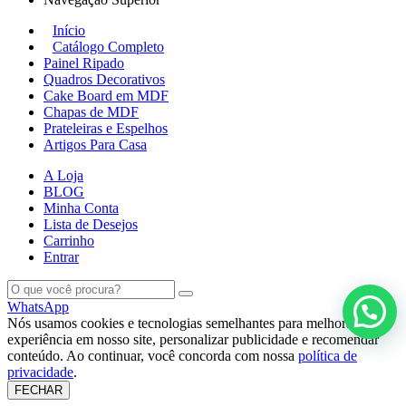
Início
Catálogo Completo
Painel Ripado
Quadros Decorativos
Cake Board em MDF
Chapas de MDF
Prateleiras e Espelhos
Artigos Para Casa
A Loja
BLOG
Minha Conta
Lista de Desejos
Carrinho
Entrar
WhatsApp
Nós usamos cookies e tecnologias semelhantes para melhorar a sua
experiência em nosso site, personalizar publicidade e recomendar
conteúdo. Ao continuar, você concorda com nossa
política de
privacidade
.
FECHAR