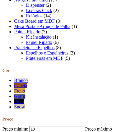
Dispenser
(2)
Lixeiras Click
(2)
Relógios
(14)
Cake Board em MDF
(8)
Mesa Posta e Artigos de Palha
(1)
Painel Ripado
(7)
Kit Instalação
(1)
Painel Ripado
(6)
Prateleiras e Espelhos
(8)
Espelhos e Espelheiras
(3)
Prateleiras em MDF
(5)
Cor
Branco
Canela
Freijó
Grafit
Preto
Snow
Preço
Preço mínimo
Preço máximo