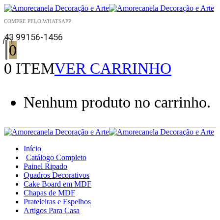
COMPRE PELO WHATSAPP
43 99156-1456
0
0 ITEM
VER CARRINHO
Nenhum produto no carrinho.
Início
Catálogo Completo
Painel Ripado
Quadros Decorativos
Cake Board em MDF
Chapas de MDF
Prateleiras e Espelhos
Artigos Para Casa