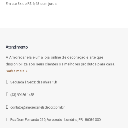
Em até 3x de R$ 6,63 sem juros
Atendimento
A Amorecanela é uma loja online de decoração e arte que
disponibiliza aos seus clientes os melhores produtos para casa.
Saiba mais >
Segunda à Sexta: das 8h às 18h
(43) 99156-1456
contato@amorecaneladecor.com.br
Rua Dom Fernando 219, Aeroporto - Londrina, PR - 86036-000