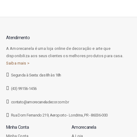
Atendimento
A Amorecanela é uma loja online de decoração e arte que
disponibiliza aos seus clientes os melhores produtos para casa.
Saiba mais >
Segunda à Sexta: das 8h às 18h
(43) 99156-1456
contato@amorecaneladecor.com.br
Rua Dom Fernando 219, Aeroporto - Londrina, PR - 86036-000
Minha Conta
Amorecanela
Minha Conta
A Loja