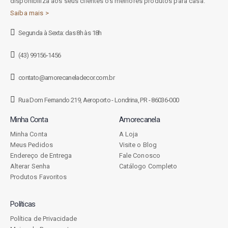
disponibiliza aos seus clientes os melhores produtos para casa.
Saiba mais >
Segunda à Sexta: das 8h às 18h
(43) 99156-1456
contato@amorecaneladecor.com.br
Rua Dom Fernando 219, Aeroporto - Londrina, PR - 86036-000
Minha Conta
Amorecanela
Minha Conta
A Loja
Meus Pedidos
Visite o Blog
Endereço de Entrega
Fale Conosco
Alterar Senha
Catálogo Completo
Produtos Favoritos
Políticas
Política de Privacidade