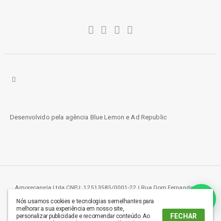
Desenvolvido pela agência
Blue Lemon
e
Ad Republic
Amorecanela Ltda CNPJ: 12513585/0001-22 | Rua Dom Fernando 219,
Aeroporto - Londrina, PR - 86036-000
Nós usamos cookies e tecnologias semelhantes para
melhorar a sua experiência em nosso site,
FECHAR
personalizar publicidade e recomendar conteúdo. Ao