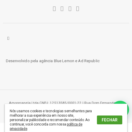
Desenvolvido pela agência
Blue Lemon
e
Ad Republic
Amorecanela Ltda CNPJ: 12513585/0001-22 | Rua Dom Fernando 219,
Aeroporto - Londrina, PR - 86036-000
Nós usamos cookies e tecnologias semelhantes para
melhorar a sua experiência em nosso site,
FECHAR
personalizar publicidade e recomendar conteúdo. Ao
continuar, você concorda com nossa
política de
privacidade
.