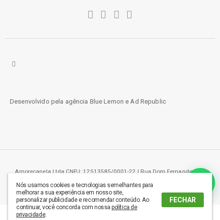
Desenvolvido pela agência
Blue Lemon
e
Ad Republic
Amorecanela Ltda CNPJ: 12513585/0001-22 | Rua Dom Fernando 219,
Aeroporto - Londrina, PR - 86036-000
Nós usamos cookies e tecnologias semelhantes para
melhorar a sua experiência em nosso site,
FECHAR
personalizar publicidade e recomendar conteúdo. Ao
continuar, você concorda com nossa
política de
privacidade
.