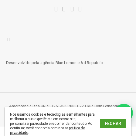
Desenvolvido pela agência
Blue Lemon
e
Ad Republic
Amorecanela Ltda CNPJ: 12513585/0001-22 | Rua Dom Fernando 219,
Aeroporto - Londrina, PR - 86036-000
Nós usamos cookies e tecnologias semelhantes para
melhorar a sua experiência em nosso site,
FECHAR
personalizar publicidade e recomendar conteúdo. Ao
continuar, você concorda com nossa
política de
privacidade
.